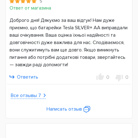
5
Ответ от магазина
Доброго дня! Дякуємо за ваш відгук! Нам дуже
приємно, що батарейки Tesla SILVER+ AA виправдали
ваші очікування. Ваша оцінка їхньої надійності та
довговічності дуже важлива для нас. Сподіваємося,
вони служитимуть вам ще довго. Якщо виникнуть
питання або потрібні додаткові товари, звертайтесь
— завжди раді допомогти!
Ответить
0
0
Все отзывы 7
Написать отзыв