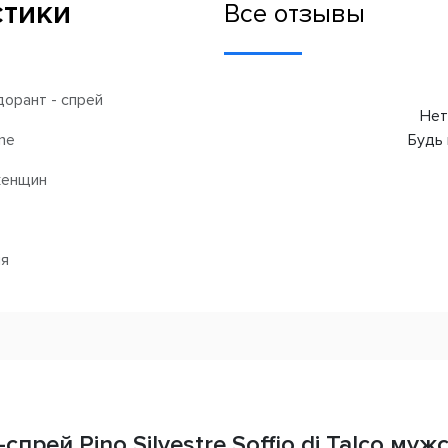
стики
Все отзывы
орант - спрей
Нет
ine
Будь 
женщин
ия
прей Pino Silvestre Soffio di Talco мужс