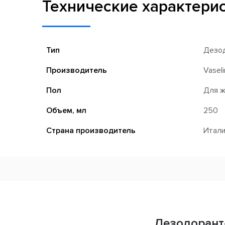
Технические характери
Тип
Дезод
Производитель
Vasel
Пол
Для 
Объем, мл
250
Страна производитель
Итал
Дезодорант-с