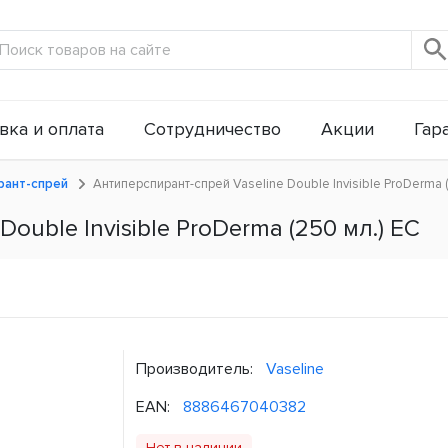
вка и оплата
Сотрудничество
Акции
Гар
ант-спрей
Антиперспирант-спрей Vaseline Double Invisible ProDerma 
ouble Invisible ProDerma (250 мл.) ЕС
Производитель:
Vaseline
EAN:
8886467040382
Нет в наличии