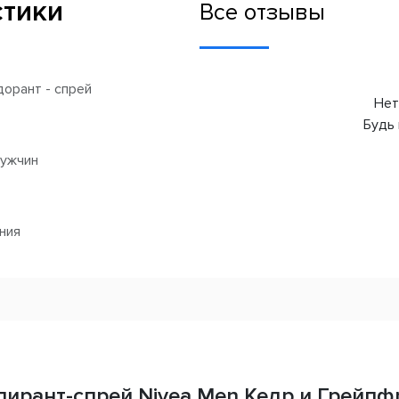
стики
Все отзывы
орант - спрей
Нет
Будь 
ужчин
ния
ирант-спрей Nivea Men Кедр и Грейпф