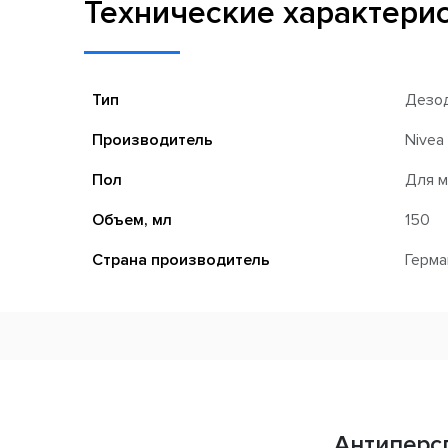
Технические характери
Тип
Дезод
Производитель
Nivea
Пол
Для м
Объем, мл
150
Страна производитель
Герма
Антиперсп