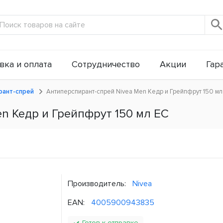
вка и оплата
Сотрудничество
Акции
Гар
ант-спрей
Антиперспирант-спрей Nivea Men Кедр и Грейпфрут 150 мл
n Кедр и Грейпфрут 150 мл ЕС
Производитель:
Nivea
EAN:
4005900943835
Готов к отправке