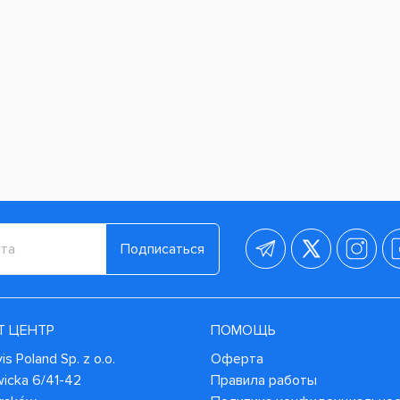
Подписаться
Т ЦЕНТР
ПОМОЩЬ
s Poland Sp. z o.o.
Оферта
wicka 6/41-42
Правила работы