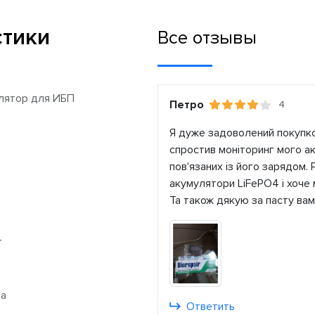
стики
Все отзывы
лятор для ИБП
Петро
4
Я дуже задоволений покупкою
спростив моніторинг мого а
пов'язаних із його зарядом.
акумулятори LiFePO4 і хоче 
Та також дякую за пасту вам
4
ца
Ответить