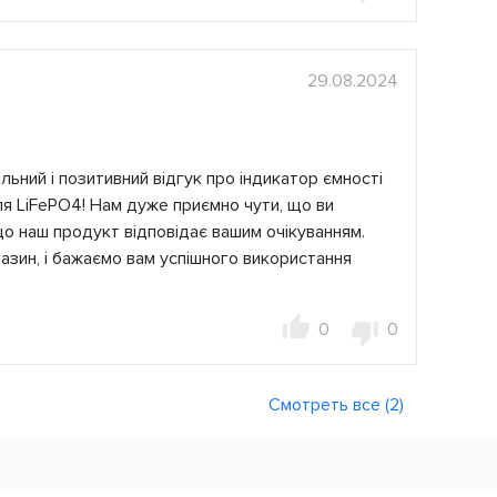
29.08.2024
ьний і позитивний відгук про індикатор ємності
ля LiFePO4! Нам дуже приємно чути, що ви
о наш продукт відповідає вашим очікуванням.
азин, і бажаємо вам успішного використання
0
0
Смотреть все (2)