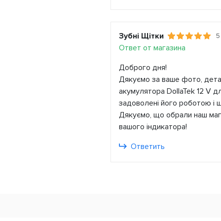
Зубні Щітки
5
Ответ от магазина
Доброго дня!
Дякуємо за ваше фото, детал
акумулятора DollaTek 12 V д
задоволені його роботою і щ
Дякуємо, що обрали наш маг
вашого індикатора!
Ответить