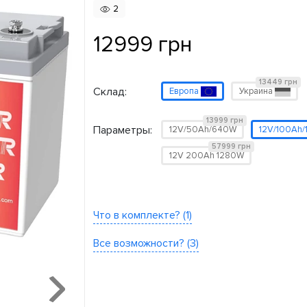
2
12999 грн
13449 грн
Склад:
Европа
Украина
13999 грн
Параметры:
12V/50Ah/640W
12V/100Ah
57999 грн
12V 200Ah 1280W
Что в комплекте? (1)
Все возможности? (3)