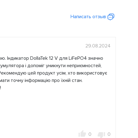
Написать отзыв
29.08.2024
. Індикатор DollaTek 12 V для LiFePO4 значно
кумулятора і допоміг уникнути неприємностей,
 Рекомендую цей продукт усім, хто використовує
мати точну інформацію про їхній стан.
!
0
0